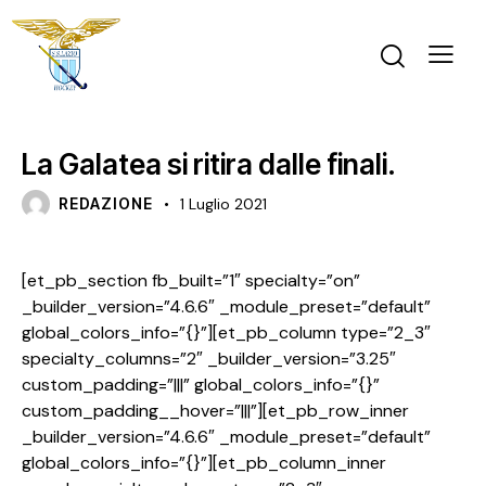
FINALE UNDER 12 FEMMINILE
NEWS
U12 F
La Galatea si ritira dalle finali.
REDAZIONE
1 Luglio 2021
[et_pb_section fb_built=”1″ specialty=”on”
_builder_version=”4.6.6″ _module_preset=”default”
global_colors_info=”{}”][et_pb_column type=”2_3″
specialty_columns=”2″ _builder_version=”3.25″
custom_padding=”|||” global_colors_info=”{}”
custom_padding__hover=”|||”][et_pb_row_inner
_builder_version=”4.6.6″ _module_preset=”default”
global_colors_info=”{}”][et_pb_column_inner