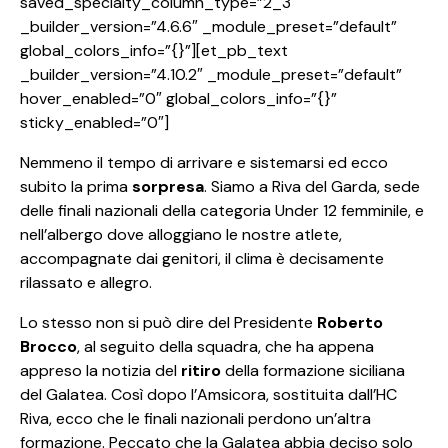
saved_specialty_column_type=”2_3″
_builder_version=”4.6.6″ _module_preset=”default”
global_colors_info=”{}”][et_pb_text
_builder_version=”4.10.2″ _module_preset=”default”
hover_enabled=”0″ global_colors_info=”{}”
sticky_enabled=”0″]
Nemmeno il tempo di arrivare e sistemarsi ed ecco
subito la prima
sorpresa
. Siamo a Riva del Garda, sede
delle finali nazionali della categoria Under 12 femminile, e
nell’albergo dove alloggiano le nostre atlete,
accompagnate dai genitori, il clima è decisamente
rilassato e allegro.
Lo stesso non si può dire del Presidente
Roberto
Brocco
, al seguito della squadra, che ha appena
appreso la notizia del
ritiro
della formazione siciliana
del Galatea. Così dopo l’Amsicora, sostituita dall’HC
Riva, ecco che le finali nazionali perdono un’altra
formazione. Peccato che la Galatea abbia deciso solo