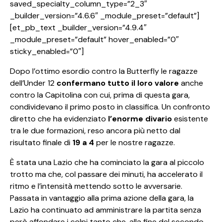
saved_specialty_column_type=”2_3″
_builder_version=”4.6.6″ _module_preset=”default”]
[et_pb_text _builder_version=”4.9.4″
_module_preset=”default” hover_enabled=”0″
sticky_enabled=”0″]
Dopo l’ottimo esordio contro la Butterfly le ragazze
dell’Under 12
confermano tutto il loro valore
anche
contro la Capitolina con cui, prima di questa gara,
condividevano il primo posto in classifica. Un confronto
diretto che ha evidenziato
l’enorme divario
esistente
tra le due formazioni, reso ancora più netto dal
risultato finale di
19 a 4
per le nostre ragazze.
È stata una Lazio che ha cominciato la gara al piccolo
trotto ma che, col passare dei minuti, ha accelerato il
ritmo e l’intensità mettendo sotto le avversarie.
Passata in vantaggio alla prima azione della gara, la
Lazio ha continuato ad amministrare la partita senza
però affondare i colpi tanto che, alla fine del secondo