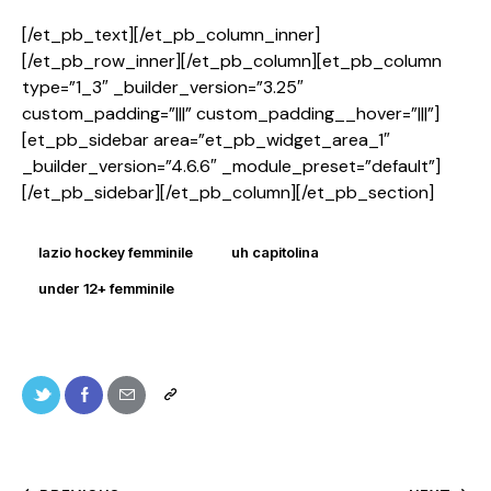
[/et_pb_text][/et_pb_column_inner]
[/et_pb_row_inner][/et_pb_column][et_pb_column
type=”1_3″ _builder_version=”3.25″
custom_padding=”|||” custom_padding__hover=”|||”]
[et_pb_sidebar area=”et_pb_widget_area_1″
_builder_version=”4.6.6″ _module_preset=”default”]
[/et_pb_sidebar][/et_pb_column][/et_pb_section]
lazio hockey femminile
uh capitolina
under 12+ femminile