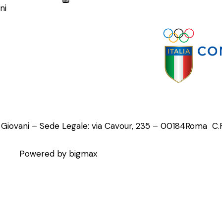
ni
o Giovani – Sede Legale: via Cavour, 235 – 00184Roma C
Powered by bigmax
a sulla raccolta
Le tue preferenze relative alla pr