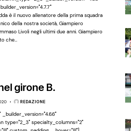
uilder_version="4.7.7"
a è il nuovo allenatore della prima squadra
nico della nostra società, Giampiero
ommaso Livoli negli ultimi due anni. Giampiero
sto che…
nel girone B.
020
REDAZIONE
 _builder_version="4.6.6"
n type="2_3" specialty_columns="2"
"|||" custom_padding__hover="|||"]