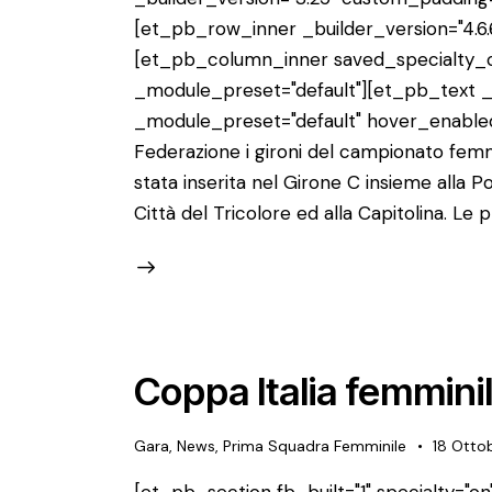
[et_pb_row_inner _builder_version="4.6.
[et_pb_column_inner saved_specialty_co
_module_preset="default"][et_pb_text _b
_module_preset="default" hover_enabled="
Federazione i gironi del campionato femmi
stata inserita nel Girone C insieme alla Po
Città del Tricolore ed alla Capitolina. Le 
Coppa Italia femminil
Gara
,
News
,
Prima Squadra Femminile
18 Otto
[et_pb_section fb_built="1" specialty="on"