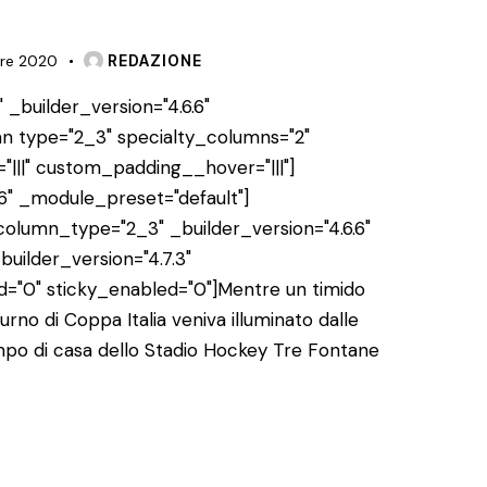
re 2020
REDAZIONE
 _builder_version="4.6.6"
n type="2_3" specialty_columns="2"
"|||" custom_padding__hover="|||"]
6" _module_preset="default"]
lumn_type="2_3" _builder_version="4.6.6"
uilder_version="4.7.3"
="0" sticky_enabled="0"]Mentre un timido
turno di Coppa Italia veniva illuminato dalle
mpo di casa dello Stadio Hockey Tre Fontane