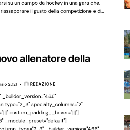
arsi su un campo da hockey in una gara che,
riassaporare il gusto della competizione e di…
vo allenatore della
naio 2021
REDAZIONE
 _builder_version="4.6.6"
n type="2_3" specialty_columns="2"
"|||" custom_padding__hover="|||"]
6" _module_preset="default"]
lumn_type="2_3" _builder_version="4.6.6"