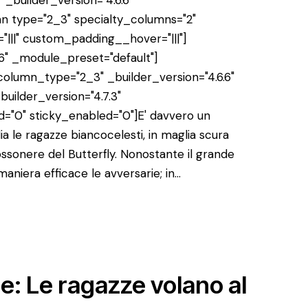
n type="2_3" specialty_columns="2"
"|||" custom_padding__hover="|||"]
6" _module_preset="default"]
lumn_type="2_3" _builder_version="4.6.6"
uilder_version="4.7.3"
="0" sticky_enabled="0"]E' davvero un
a le ragazze biancocelesti, in maglia scura
ossonere del Butterfly. Nonostante il grande
aniera efficace le avversarie; in…
le: Le ragazze volano al