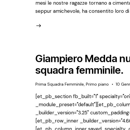
mesi le nostre ragazze tornano a ciment
seppur amichevole, ha consentito loro di 
Giampiero Medda nuo
squadra femminile.
Prima Squadra Femminile
,
Primo piano
10 Gen
[et_pb_section fb_built="1" specialty="on"
_module_preset="default"][et_pb_colum
_builder_version="3.25" custom_padding=
[et_pb_row_inner _builder_version="4.6.
[et_pb_column_inner saved_specialty_co