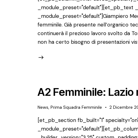
_module_preset="default"][et_pb_text _b
_module_preset="default"]Giampiero Medd
femminile. Già presente nell’organico tec
continuerà il prezioso lavoro svolto da T
non ha certo bisogno di presentazioni vi
A2 Femminile: Lazio 
News
,
Prima Squadra Femminile
2 Dicembre 2
[et_pb_section fb_built="1" specialty="on"
_module_preset="default"][et_pb_colum
_builder_version="3.25" custom_padding=