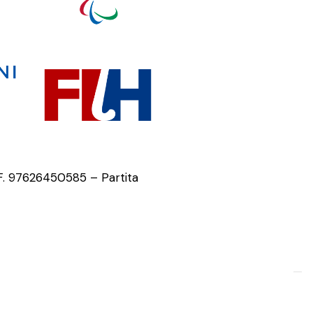
.F. 97626450585 – Partita
ivacy