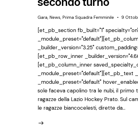
secondo turno
Gara
,
News
,
Prima Squadra Femminile
9 Ottob
[et_pb_section fb_built="1" specialty="on"
_module_preset="default"][et_pb_colum
_builder_version="3.25" custom_padding=
[et_pb_row_inner _builder_version="4.6.
[et_pb_column_inner saved_specialty_co
_module_preset="default"][et_pb_text _b
_module_preset="default" hover_enabled
sole faceva capolino tra le nubi, il primo 
ragazze della Lazio Hockey Prato. Sul ca
le ragazze biancocelesti, dirette da…