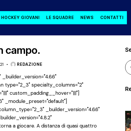
 HOCKEY GIOVANI
LE SQUADRE
NEWS
CONTATTI
in campo.
S
21
REDAZIONE
 _builder_version="4.6.6"
n type="2_3" specialty_columns="2"
Re
"|||" custom_padding__hover="|||"]
6" _module_preset="default"]
lumn_type="2_3" _builder_version="4.6.6"
uilder_version="4.8.2"
rna a giocare. A distanza di quasi quattro