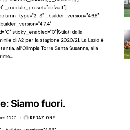
6" _module_preset="default"]
lumn_type="2_3" _builder_version="4.6.6"
uilder_version="4.7.4"
0" sticky_enabled="0"]Stilati dalla
nile di A2 per la stagione 2020/21. La Lazio è
tentia, all’Olimpia Torre Santa Susanna, alla
prime…
e: Siamo fuori.
bre 2020
REDAZIONE
 _builder_version="4.6.6"