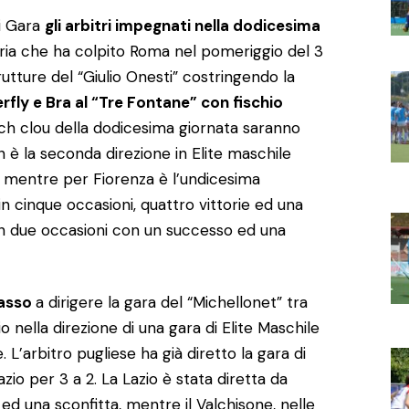
di Gara
gli arbitri impegnati nella dodicesima
aria che ha colpito Roma nel pomeriggio del 3
tture del “Giulio Onesti” costringendo la
rfly e Bra al “Tre Fontane” con fischio
ch clou della dodicesima giornata saranno
n è la seconda direzione in Elite maschile
, mentre per Fiorenza è l’undicesima
in cinque occasioni, quattro vittorie ed una
y in due occasioni con un successo ed una
lasso
a dirigere la gara del “Michellonet” tra
io nella direzione di una gara di Elite Maschile
 L’arbitro pugliese ha già diretto la gara di
azio per 3 a 2. La Lazio è stata diretta da
 ed una sconfitta, mentre il Valchisone, nelle