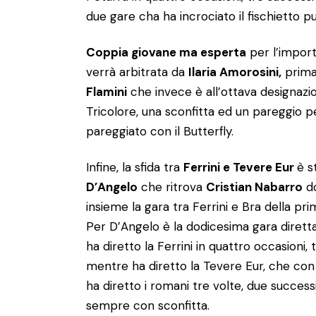
due gare cha ha incrociato il fischietto 
Coppia giovane ma esperta
per l’import
verrà arbitrata da
Ilaria Amorosini,
prima 
Flamini
che invece è all’ottava designazio
Tricolore, una sconfitta ed un pareggio pe
pareggiato con il Butterfly.
Infine, la sfida tra
Ferrini e Tevere Eur
è s
D’Angelo
che ritrova
Cristian Nabarro
do
insieme la gara tra Ferrini e Bra della pri
Per D’Angelo è la dodicesima gara dirett
ha diretto la Ferrini in quattro occasioni, t
mentre ha diretto la Tevere Eur, che con 
ha diretto i romani tre volte, due successi
sempre con sconfitta.