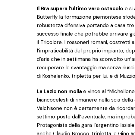
Il Bra supera l’ultimo vero ostacolo
e si 
Butterfly la formazione piemontese sfoder
robustezza difensiva portando a casa tre 
successo finale che potrebbe arrivare gi
il Tricolore. I rossoneri romani, costretti
l’impraticabilità del proprio impianto, dop
d’aria che in settimana ha sconvolto un’
recuperare lo svantaggio ma senza riuscirci
di Koshelenko, tripletta per lui, e di Muzzio
La Lazio non molla
e vince al “Michellone
biancocelesti di rimanere nella scia della 
Valchisone non è certamente da ricordare 
settimo posto dall’eventuale, ma improbabi
Protagonista della gara l’argentino laziale
anche Claudio Brocco, tripletta, e Gino R