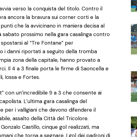
avvia verso la conquista del titolo. Contro il
a ancora la bravura sui corner corti e la
punti che la avvicinano in maniera decisa al
à sabato prossimo nella gara casalinga contro
 a spostarsi al “Tre Fontane” per
o i danni riportati a seguito della tromba
ampia zona della capitale, hanno provato a
. Il 4 a 3 finale porta le firme di Saoncella e
li, Iossa e Fortes.
t” con un’incredibile 9 a 3 che consente ai
capolista. L’ultima gara casalinga del
per i valligiani che devono difendere il
le, assalto della Città del Tricolore.
 Gonzalo Castillo, cinque gol realizzati, ma
omani che torna a segnare. I gol dei padroni di