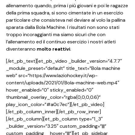
allenamento quando, prima i più giovani e poi le ragazze
della prima squadra, si sono cimentate in un esercizio
particolare che consisteva nel deviare al volo la pallina
sparata dalla Bola Machine. I risultati non sono stati
troppo incoraggianti ma siamo sicuri che con
l’allenamento ed il continuo esercizio i nostri atleti
diventeranno
molto reattivi
.
[/et_pb_text][et_pb_video _builder_version=”4.7.7″
_module_preset=”default” title_text=”Bola machine
web” src=”https://www.laziohockey.it/wp-
content/uploads/2021/01/Bola-machine-web.mp4″
hover_enabled=”0″ sticky_enabled=”0″
thumbnail_overlay_color=”rgba(0,0,0,0.6)”
play_icon_color=”#a0c7ec”][/et_pb_video]
[/et_pb_column_inner][/et_pb_row_inner]
[/et_pb_column][et_pb_column type=”1_3″
_builder_version=”3.25″ custom_padding=”|||”
custom_padding__hover=”|||”][et_pb_sidebar