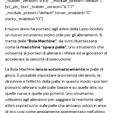
_builder_version=”4.6.6″ _module_preset=”default”]
[et_pb_text _builder_version=”4.7.7″
_module_preset=”default” hover_enabled=”0″
sticky_enabled=”0″]
Il nuovo anno ha portato agli atleti della Lazio Hockey
un nuovo strumento molto utile per gli allenamenti. Si
tratta della
“Bola Machine”
, da tutti ribattezzata
come la
macchina “spara palle“
, uno strumento che
consente ai portieri di allenare i riflessi ed ai giocatori di
accelerare la velocità di esecuzione.
La Bola Machine
lancia automaticamente
le palle di
gioco. È possibile impostare la potenza del lancio, la
direzione e l’effetto della palla. In questo modo i portieri
possono allenarsi sulle palle basse e su quelle alte, su
quelle curve e quelle più potenti. Uno strumento
utilissimo agli allenatori per saggiare la reattività degli
atleti soprattutto sulle palle che arrivano veloci in area
di tiro così come ampiamente sperimentato nell’ultimo