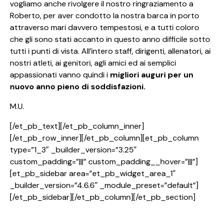
vogliamo anche rivolgere il nostro ringraziamento a
Roberto, per aver condotto la nostra barca in porto
attraverso mari davvero tempestosi, e a tutti coloro
che gli sono stati accanto in questo anno difficile sotto
tutti i punti di vista. All’intero staff, dirigenti, allenatori, ai
nostri atleti, ai genitori, agli amici ed ai semplici
appassionati vanno quindi i
migliori auguri per un
nuovo anno pieno di soddisfazioni.
M.U.
[/et_pb_text][/et_pb_column_inner]
[/et_pb_row_inner][/et_pb_column][et_pb_column
type=”1_3″ _builder_version=”3.25″
custom_padding=”|||” custom_padding__hover=”|||”]
[et_pb_sidebar area=”et_pb_widget_area_1″
_builder_version=”4.6.6″ _module_preset=”default”]
[/et_pb_sidebar][/et_pb_column][/et_pb_section]