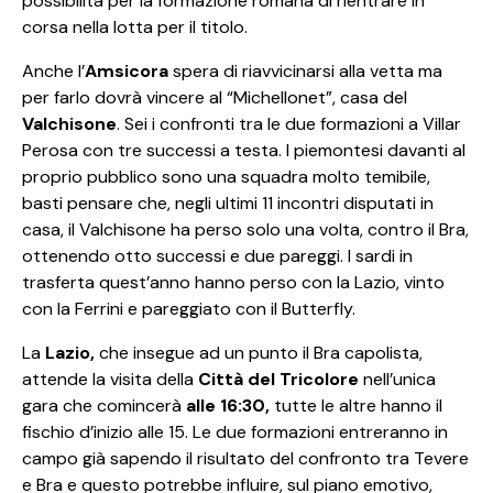
possibilità per la formazione romana di rientrare in
corsa nella lotta per il titolo.
Anche l’
Amsicora
spera di riavvicinarsi alla vetta ma
per farlo dovrà vincere al “Michellonet”, casa del
Valchisone
. Sei i confronti tra le due formazioni a Villar
Perosa con tre successi a testa. I piemontesi davanti al
proprio pubblico sono una squadra molto temibile,
basti pensare che, negli ultimi 11 incontri disputati in
casa, il Valchisone ha perso solo una volta, contro il Bra,
ottenendo otto successi e due pareggi. I sardi in
trasferta quest’anno hanno perso con la Lazio, vinto
con la Ferrini e pareggiato con il Butterfly.
La
Lazio,
che insegue ad un punto il Bra capolista,
attende la visita della
Città del Tricolore
nell’unica
gara che comincerà
alle 16:30,
tutte le altre hanno il
fischio d’inizio alle 15. Le due formazioni entreranno in
campo già sapendo il risultato del confronto tra Tevere
e Bra e questo potrebbe influire, sul piano emotivo,