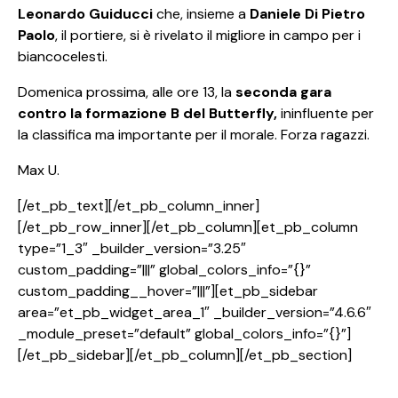
Leonardo Guiducci
che, insieme a
Daniele Di Pietro
Paolo
, il portiere, si è rivelato il migliore in campo per i
biancocelesti.
Domenica prossima, alle ore 13, la
seconda gara
contro la formazione B del Butterfly,
ininfluente per
la classifica ma importante per il morale. Forza ragazzi.
Max U.
[/et_pb_text][/et_pb_column_inner]
[/et_pb_row_inner][/et_pb_column][et_pb_column
type=”1_3″ _builder_version=”3.25″
custom_padding=”|||” global_colors_info=”{}”
custom_padding__hover=”|||”][et_pb_sidebar
area=”et_pb_widget_area_1″ _builder_version=”4.6.6″
_module_preset=”default” global_colors_info=”{}”]
[/et_pb_sidebar][/et_pb_column][/et_pb_section]