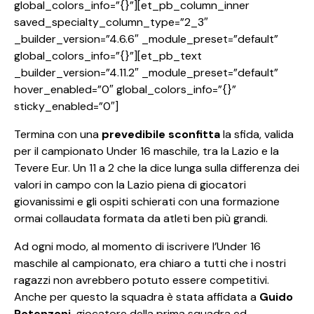
global_colors_info=”{}”][et_pb_column_inner
saved_specialty_column_type=”2_3″
_builder_version=”4.6.6″ _module_preset=”default”
global_colors_info=”{}”][et_pb_text
_builder_version=”4.11.2″ _module_preset=”default”
hover_enabled=”0″ global_colors_info=”{}”
sticky_enabled=”0″]
Termina con una
prevedibile sconfitta
la sfida, valida
per il campionato Under 16 maschile, tra la Lazio e la
Tevere Eur. Un 11 a 2 che la dice lunga sulla differenza dei
valori in campo con la Lazio piena di giocatori
giovanissimi e gli ospiti schierati con una formazione
ormai collaudata formata da atleti ben più grandi.
Ad ogni modo, al momento di iscrivere l’Under 16
maschile al campionato, era chiaro a tutti che i nostri
ragazzi non avrebbero potuto essere competitivi.
Anche per questo la squadra è stata affidata a
Guido
Potenzoni,
giocatore della prima squadra ed