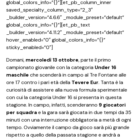
global_colors_info=”{}”][et_pb_column_inner
saved_specialty_column_type=”2_3″
_builder_version=”4.6.6″ _module_preset=”default”
global_colors_info=”{}”][et_pb_text
_builder_version=”4.11.2″ _module_preset=”default”
hover_enabled=”0″ global_colors_info=”{}”
sticky_enabled=”0″]
Domani,
mercoledì 13 ottobre
, parte il primo
campionato giovanile con la categoria
Under 16
maschile
che scenderà in campo al Tre Fontane alle
ore 17 contro i pari età della
Tevere Eur
. Tanta è la
curiosità di assistere alla nuova formula sperimentale
con cui la categoria Under 16 si presenta in questa
stagione. In campo, infatti, scenderanno
9 giocatori
per squadra
e la gara sarà giocata in due tempi da 35
minuti con una interruzione obbligatoria a metà di ogni
tempo. Ovviamente il campo da gioco sarà più grande
rispetto a quello della passata stagione e andrà a