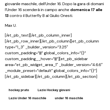
giovanile maschile, dell’Under 16. Dopo la gara di domani
l’Under 16 scenderà in campo anche
domenica 17 alle
13
contro il Butterfly B al Giulio Onesti.
Max U.
[/et_pb_text][/et_pb_column_inner]
[/et_pb_row_inner][/et_pb_column][et_pb_column
type=”1_3″ _builder_version=”3.25″
custom_padding=”|||” global_colors_info=”{}”
custom_padding__hover=”|||”][et_pb_sidebar
area=”et_pb_widget_area_1″ _builder_version=”4.6.6″
_module_preset=”default” global_colors_info=”{}”]
[/et_pb_sidebar][/et_pb_column][/et_pb_section]
hockey prato
Lazio Hockey giovani
Lazio Under 16 maschile
under 16 maschile