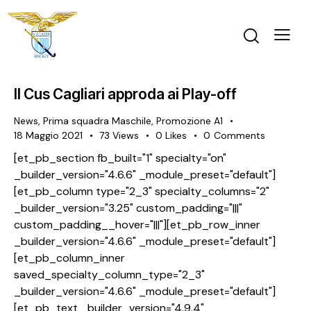
Il Cus Cagliari approda ai Play-off
News
,
Prima squadra Maschile
,
Promozione A1
18 Maggio 2021
73
Views
0
Likes
0
Comments
[et_pb_section fb_built="1" specialty="on"
_builder_version="4.6.6" _module_preset="default"]
[et_pb_column type="2_3" specialty_columns="2"
_builder_version="3.25" custom_padding="|||"
custom_padding__hover="|||"][et_pb_row_inner
_builder_version="4.6.6" _module_preset="default"]
[et_pb_column_inner
saved_specialty_column_type="2_3"
_builder_version="4.6.6" _module_preset="default"]
[et_pb_text _builder_version="4.9.4"