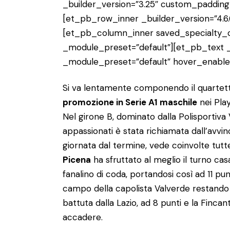
_builder_version=”3.25″ custom_padding=
[et_pb_row_inner _builder_version=”4.6.
[et_pb_column_inner saved_specialty_c
_module_preset=”default”][et_pb_text _b
_module_preset=”default” hover_enable
Si va lentamente componendo il quartett
promozione in Serie A1 maschile
nei Play
Nel girone B, dominato dalla Polisportiva V
appassionati è stata richiamata dall’avvin
giornata dal termine, vede coinvolte tutte
Picena
ha sfruttato al meglio il turno cas
fanalino di coda, portandosi così ad 11 p
campo della capolista Valverde restando c
battuta dalla Lazio, ad 8 punti e la Fincan
accadere.