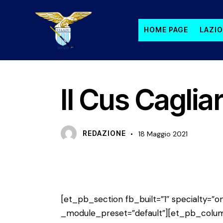
HOME PAGE
LAZIO
NEWS
PRIMA SQUADRA MASCHILE
P
Il Cus Caglia
REDAZIONE
18 Maggio 2021
[et_pb_section fb_built=”1″ specialty=”on
_module_preset=”default”][et_pb_colum