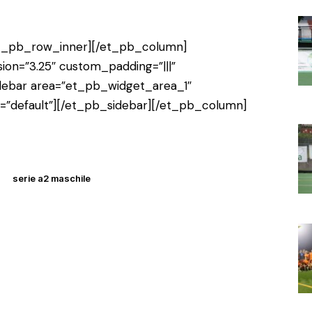
et_pb_row_inner][/et_pb_column]
ion=”3.25″ custom_padding=”|||”
debar area=”et_pb_widget_area_1″
t=”default”][/et_pb_sidebar][/et_pb_column]
serie a2 maschile