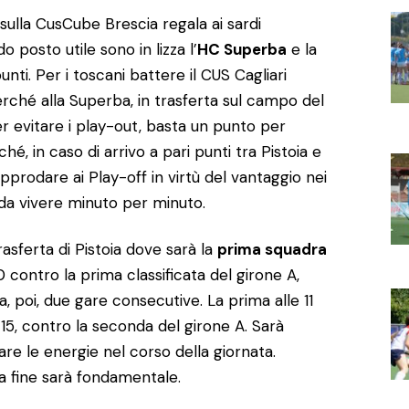
sulla CusCube Brescia regala ai sardi
 posto utile sono in lizza l’
HC Superba
e la
nti. Per i toscani battere il CUS Cagliari
rché alla Superba, in trasferta sul campo del
er evitare i play-out, basta un punto per
hé, in caso di arrivo a pari punti tra Pistoia e
prodare ai Play-off in virtù del vantaggio nei
 da vivere minuto per minuto.
rasferta di Pistoia dove sarà la
prima squadra
30 contro la prima classificata del girone A,
, poi, due gare consecutive. La prima alle 11
e 15, contro la seconda del girone A. Sarà
re le energie nel corso della giornata.
a fine sarà fondamentale.