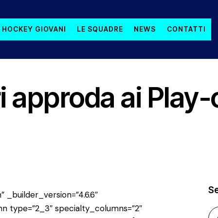
 HOCKEY GIOVANI
LE SQUADRE
NEWS
CONTATTI
ROMOZIONE A1
ri approda ai Play-
S
” _builder_version=”4.6.6″
n type=”2_3″ specialty_columns=”2″