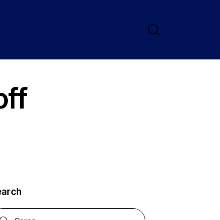
off
earch