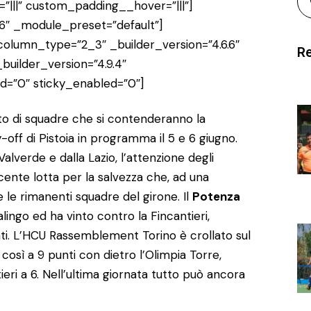
”|||” custom_padding__hover=”|||”]
6″ _module_preset=”default”]
olumn_type=”2_3″ _builder_version=”4.6.6″
Re
uilder_version=”4.9.4″
d=”0″ sticky_enabled=”0″]
o di squadre che si contenderanno la
-off di Pistoia in programma il 5 e 6 giugno.
alverde e dalla Lazio, l’attenzione degli
cente lotta per la salvezza che, ad una
 le rimanenti squadre del girone. Il
Potenza
alingo ed ha vinto contro la Fincantieri,
unti. L’HCU Rassemblement Torino è crollato sul
osì a 9 punti con dietro l’Olimpia Torre,
tieri a 6. Nell’ultima giornata tutto può ancora