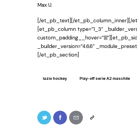
Max U.
[/et_pb_text][/et_pb_column_inner][/
[et_pb_column type=”1_3″ _builder_vers
custom_padding__hover=”|||”][et_pb_si
_builder_version=”4.6.6″ _module_prese
[/et_pb_section]
lazio hockey
Play-off serie A2 maschile