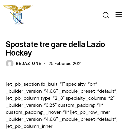
NEWS
U14 F
U16 M
U21 M
Spostate tre gare della Lazio
Hockey
REDAZIONE
25 Febbraio 2021
[et_pb_section fb_built=”1″ specialty=”on”
_builder_version=”4.6.6″ _module_preset=”default”]
[et_pb_column type=”2_3″ specialty_columns=”2″
_builder_version=”3.25″ custom_padding=”|||”
custom_padding__hover=”|||”][et_pb_row_inner
_builder_version=”4.6.6″ _module_preset=”default”]
[et_pb_column_inner