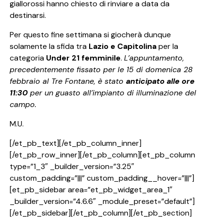
giallorossi hanno chiesto di rinviare a data da
destinarsi.
Per questo fine settimana si giocherà dunque
solamente la sfida tra
Lazio e Capitolina
per la
categoria
Under 21 femminile
.
L’appuntamento,
precedentemente fissato per le 15 di domenica 28
febbraio al Tre Fontane, è stato
anticipato alle ore
11:30
per un guasto all’impianto di illuminazione del
campo.
M.U.
[/et_pb_text][/et_pb_column_inner]
[/et_pb_row_inner][/et_pb_column][et_pb_column
type=”1_3″ _builder_version=”3.25″
custom_padding=”|||” custom_padding__hover=”|||”]
[et_pb_sidebar area=”et_pb_widget_area_1″
_builder_version=”4.6.6″ _module_preset=”default”]
[/et_pb_sidebar][/et_pb_column][/et_pb_section]