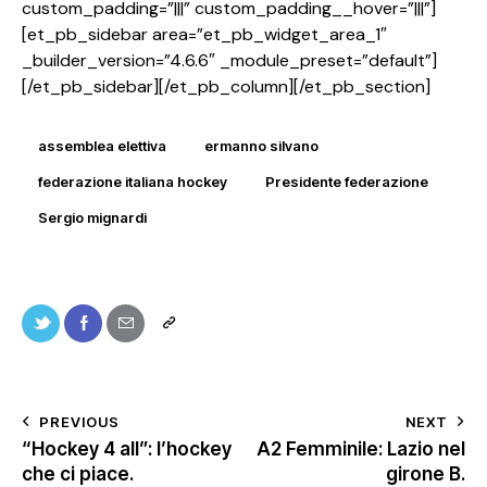
custom_padding=”|||” custom_padding__hover=”|||”]
[et_pb_sidebar area=”et_pb_widget_area_1″
_builder_version=”4.6.6″ _module_preset=”default”]
[/et_pb_sidebar][/et_pb_column][/et_pb_section]
assemblea elettiva
ermanno silvano
federazione italiana hockey
Presidente federazione
Sergio mignardi
PREVIOUS
NEXT
“Hockey 4 all”: l’hockey
A2 Femminile: Lazio nel
che ci piace.
girone B.