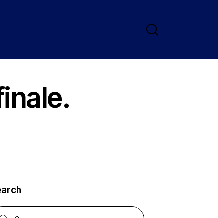
inale.
earch