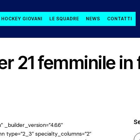
 HOCKEY GIOVANI
LE SQUADRE
NEWS
CONTATTI
r 21 femminile in f
S
” _builder_version=”4.6.6″
n type=”2_3″ specialty_columns=”2″