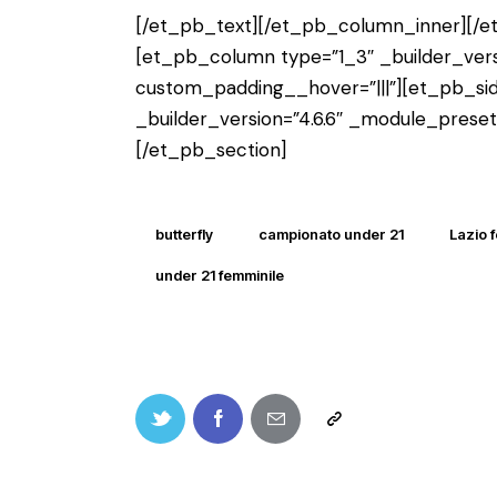
[/et_pb_text][/et_pb_column_inner][/
[et_pb_column type=”1_3″ _builder_vers
custom_padding__hover=”|||”][et_pb_si
_builder_version=”4.6.6″ _module_prese
[/et_pb_section]
butterfly
campionato under 21
Lazio 
under 21 femminile