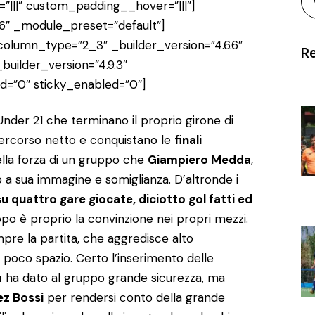
”|||” custom_padding__hover=”|||”]
6″ _module_preset=”default”]
olumn_type=”2_3″ _builder_version=”4.6.6″
Re
uilder_version=”4.9.3″
d=”0″ sticky_enabled=”0″]
Under 21 che terminano il proprio girone di
 percorso netto e conquistano le
finali
lla forza di un gruppo che
Giampiero Medda
,
 a sua immagine e somiglianza. D’altronde i
su quattro gare giocate, diciotto gol fatti ed
ppo è proprio la convinzione nei propri mezzi.
pre la partita, che aggredisce alto
o poco spazio. Certo l’inserimento delle
a
ha dato al gruppo grande sicurezza, ma
ez Bossi
per rendersi conto della grande