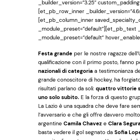
_builder_version=”3.25″ custom_padding=
[et_pb_row_inner _builder_version=”4.6.
[et_pb_column_inner saved_specialty_c
_module_preset=”default”][et_pb_text _b
_module_preset=”default” hover_enable
Festa grande
per le nostre ragazze dell’
qualificazione con il primo posto, fanno
nazionali di categoria
a testimonianza de
grande conoscitore di hockey, ha forgiato
risultati parlano da soli:
quattro vittorie 
uno solo subito.
E la forza di questo gru
La Lazio è una squadra che deve fare sem
l’avversario e che gli offre davvero molt
argentine
Camila Chavez
e
Clara Segur
basta vedere il gol segnato da
Sofia Lop