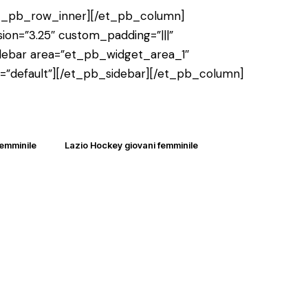
et_pb_row_inner][/et_pb_column]
ion=”3.25″ custom_padding=”|||”
debar area=”et_pb_widget_area_1″
t=”default”][/et_pb_sidebar][/et_pb_column]
femminile
Lazio Hockey giovani femminile