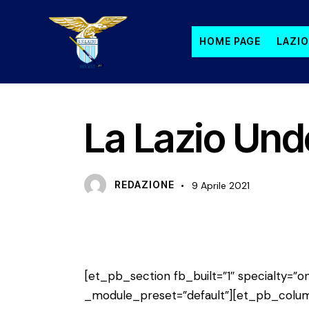
HOME PAGE
LAZIO
GARA
U21 F
La Lazio Unde
REDAZIONE
9 Aprile 2021
[et_pb_section fb_built=”1″ specialty=”on
_module_preset=”default”][et_pb_colum