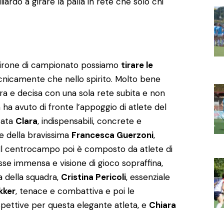
iardo a girare la palla in rete che solo chi
 girone di campionato possiamo
tirare le
cnicamente che nello spirito. Molto bene
icura e decisa con una sola rete subita e non
ha avuto di fronte l’appoggio di atlete del
itata
Clara
, indispensabili, concrete e
e della bravissima
Francesca Guerzoni
,
 Il centrocampo poi è composto da atlete di
asse immensa e visione di gioco sopraffina,
a della squadra,
Cristina Pericoli
, essenziale
kker
, tenace e combattiva e poi le
spettive per questa elegante atleta, e
Chiara