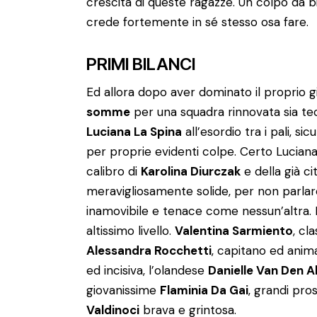
crescita di queste ragazze. Un colpo da bil
crede fortemente in sé stesso osa fare.
PRIMI BILANCI
Ed allora dopo aver dominato il proprio
somme
per una squadra rinnovata sia te
Luciana La Spina
all’esordio tra i pali, s
per proprie evidenti colpe. Certo Luciana 
calibro di
Karolina Diurczak
e della già c
meravigliosamente solide, per non parlar
inamovibile e tenace come nessun’altra.
altissimo livello.
Valentina Sarmiento
, cl
Alessandra Rocchetti
, capitano ed anim
ed incisiva, l’olandese
Danielle Van Den A
giovanissime
Flaminia Da Gai
, grandi pro
Valdinoci
brava e grintosa.