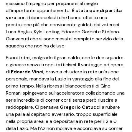
massimo l’impegno per prepararsi al meglio
all’importante appuntamento.
È stata quindi partita
vera
con i biancocelesti che hanno offerto una
prestazione più che convincente guidati dai veterani
Luca Angius, Kyle Lanting, Edoardo Garbini e Stefano
Gianvenuti che si sono messi al completo servizio della
squadra che non ha deluso.
Buoni i ritmi, malgrado il gran caldo, con le due squadre
a giocare senza troppi tatticismi. Il vantaggio ad opera
di
Edoardo Vinci,
bravo a chiudere in rete un’azione
personale, mandava la Lazio in vantaggio alla fine del
primo tempo. Nella ripresa i biancocelesti di Gino
Romani spingevano sull’acceleratore collezionando una
serie incredibile di corner corti senza però riuscire a
raddoppiare. Ci pensava
Gregorio Catucci
a rubare
una palla al capitano avversario, troppo superficiale
nella propria area, e a depositarla in rete per il 2 a 0
della Lazio. Ma l’Az non mollava e accorciava su corner