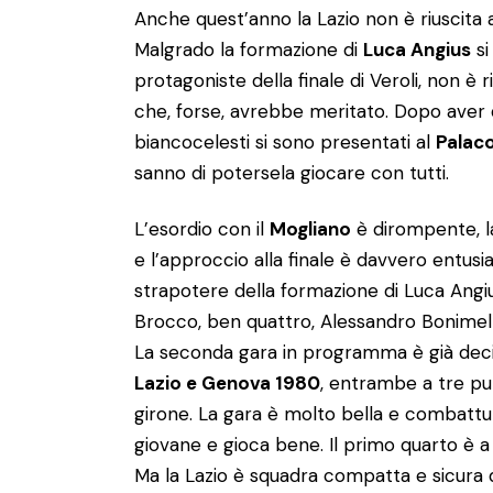
Anche quest’anno la Lazio non è riuscita 
Malgrado la formazione di
Luca Angius
si
protagoniste della finale di Veroli, non è
che, forse, avrebbe meritato. Dopo aver do
biancocelesti si sono presentati al
Palac
sanno di potersela giocare con tutti.
L’esordio con il
Mogliano
è dirompente, la
e l’approccio alla finale è davvero entusi
strapotere della formazione di Luca Angiu
Brocco, ben quattro, Alessandro Bonimel
La seconda gara in programma è già decisiv
Lazio e Genova 1980
, entrambe a tre pu
girone. La gara è molto bella e combattu
giovane e gioca bene. Il primo quarto è a
Ma la Lazio è squadra compatta e sicura d