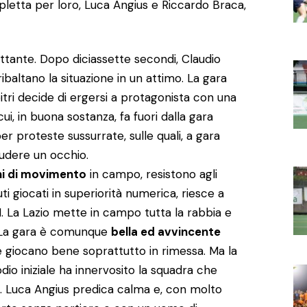
letta per loro, Luca Angius e Riccardo Braca,
ttante. Dopo diciassette secondi, Claudio
ribaltano la situazione in un attimo. La gara
ri decide di ergersi a protagonista con una
i, in buona sostanza, fa fuori dalla gara
 proteste sussurrate, sulle quali, a gara
hiudere un occhio.
ni di movimento
in campo, resistono agli
ti giocati in superiorità numerica, riesce a
1. La Lazio mette in campo tutta la rabbia e
. La gara è comunque
bella ed avvincente
 e giocano bene soprattutto in rimessa. Ma la
dio iniziale ha innervosito la squadra che
. Luca Angius predica calma e, con molto