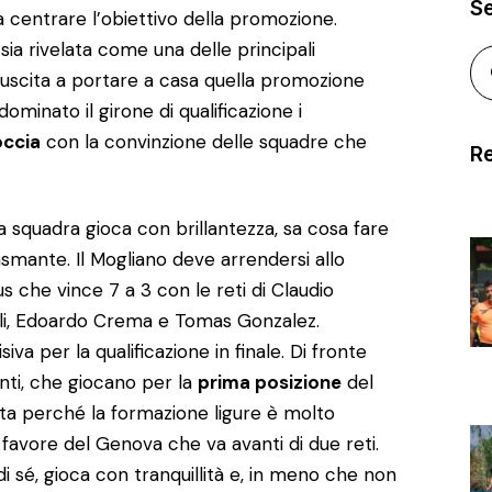
S
a centrare l’obiettivo della promozione.
 sia rivelata come una delle principali
 riuscita a portare a casa quella promozione
minato il girone di qualificazione i
occia
con la convinzione delle squadre che
Re
 squadra gioca con brillantezza, sa cosa fare
asmante. Il Mogliano deve arrendersi allo
s che vince 7 a 3 con le reti di Claudio
li, Edoardo Crema e Tomas Gonzalez.
a per la qualificazione in finale. Di fronte
nti, che giocano per la
prima posizione
del
ta perché la formazione ligure è molto
 favore del Genova che va avanti di due reti.
i sé, gioca con tranquillità e, in meno che non