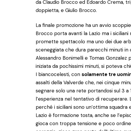
da Claudio Brocco ed Edoardo Crema, trip
doppietta, e Giulio Brocco.
La finale promozione ha un avvio scoppie
Brocco porta avanti la Lazio ma i siciliani 
promette spettacolo ma uno dei due arbit
sceneggiata che dura parecchi minuti in cu
Alessandro Bonimelli e Tomas Gonzalez per
iniziata da pochissimi minuti, si poteva c
I biancocelesti, con
solamente tre uomi
assalti della Valverde che, nei cinque minu
segnare solo una rete portandosi sul 3 a 
l’esperienza nel tentativo di recuperare
perché i siciliani sono un’ottima squadra
Lazio è formazione tosta, anche se l’episo
gioca con troppa tensione e poco ordine