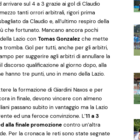
ad arrivare sul 4 a 3 grazie ai gol di Claudio
ezzo tanti orrori arbitrali, rigori prima
sbagliato da Claudio e, all’ultimo respiro della
più che fortunato. Mancano ancora pochi
 della Lazio con
Tomas Gonzalez
che mette
a tromba. Gol per tutti, anche per gli arbitri,
po per suggerire agli arbitri di annullare la
il discorso qualificazione al giorno dopo, alla
he hanno tre punti, uno in meno della Lazio.
ttere la formazione di Giardini Naxos e per
icora in finale, devono vincere con almeno
ciliani passano subito in vantaggio ma la Lazio
gente ed una feroce convinzione. L’
11 a 3
 ed alla finale promozione
contro un’altra
erde. Per la cronaca le reti sono state segnate