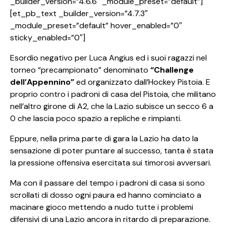
_builder_version=”4.6.6″ _module_preset=”default”]
[et_pb_text _builder_version=”4.7.3″
_module_preset=”default” hover_enabled=”0″
sticky_enabled=”0″]
Esordio negativo per Luca Angius ed i suoi ragazzi nel
torneo “precampionato” denominato
“Challenge
dell’Appennino”
ed organizzato dall’Hockey Pistoia. E
proprio contro i padroni di casa del Pistoia, che militano
nell’altro girone di A2, che la Lazio subisce un secco 6 a
0 che lascia poco spazio a repliche e rimpianti.
Eppure, nella prima parte di gara la Lazio ha dato la
sensazione di poter puntare al successo, tanta è stata
la pressione offensiva esercitata sui timorosi avversari.
Ma con il passare del tempo i padroni di casa si sono
scrollati di dosso ogni paura ed hanno cominciato a
macinare gioco mettendo a nudo tutte i problemi
difensivi di una Lazio ancora in ritardo di preparazione.