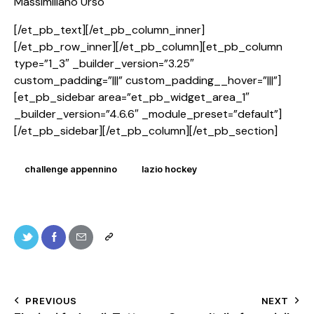
Massimiliano Urso
[/et_pb_text][/et_pb_column_inner]
[/et_pb_row_inner][/et_pb_column][et_pb_column
type=”1_3″ _builder_version=”3.25″
custom_padding=”|||” custom_padding__hover=”|||”]
[et_pb_sidebar area=”et_pb_widget_area_1″
_builder_version=”4.6.6″ _module_preset=”default”]
[/et_pb_sidebar][/et_pb_column][/et_pb_section]
challenge appennino
lazio hockey
PREVIOUS
NEXT