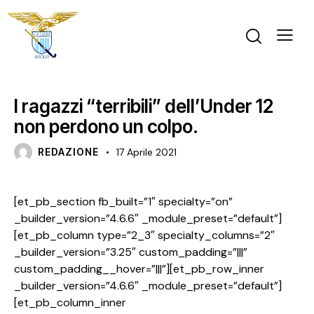
FINALE UNDER 12 MASCHILE
GARA
U12 M
I ragazzi “terribili” dell’Under 12
non perdono un colpo.
REDAZIONE
17 Aprile 2021
[et_pb_section fb_built=”1″ specialty=”on”
_builder_version=”4.6.6″ _module_preset=”default”]
[et_pb_column type=”2_3″ specialty_columns=”2″
_builder_version=”3.25″ custom_padding=”|||”
custom_padding__hover=”|||”][et_pb_row_inner
_builder_version=”4.6.6″ _module_preset=”default”]
[et_pb_column_inner