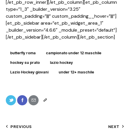
[/et_pb_row_inner][/et_pb_column][et_pb_column
type=”1_3″ _builder_version=”3.25″
custom_padding=”|||” custom_padding__hover=”|||”]
[et_pb_sidebar area=”et_pb_widget_area_1″
_builder_version=”4.6.6″ _module_preset=”default”]
[/et_pb_sidebar][/et_pb_column][/et_pb_section]
butterfly roma
campionato under 12 maschile
hockey su prato
lazio hockey
Lazio Hockey giovani
under 12+ maschile
PREVIOUS
NEXT