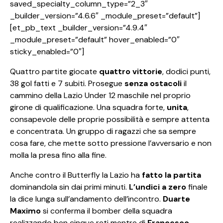
saved_specialty_column_type=”2_3″
_builder_version=”4.6.6″ _module_preset=”default”]
[et_pb_text _builder_version=”4.9.4″
_module_preset=”default” hover_enabled=”0″
sticky_enabled=”0″]
Quattro partite giocate
quattro vittorie
, dodici punti,
38 gol fatti e 7 subiti. Prosegue
senza ostacoli
il
cammino della Lazio Under 12 maschile nel proprio
girone di qualificazione. Una squadra forte,
unita
,
consapevole delle proprie possibilità e sempre attenta
e concentrata. Un gruppo di ragazzi che sa sempre
cosa fare, che mette sotto pressione l’avversario e non
molla la presa fino alla fine.
Anche contro il Butterfly la Lazio ha
fatto la partita
dominandola sin dai primi minuti.
L’undici a zero
finale
la dice lunga sull’andamento dell’incontro.
Duarte
Maximo
si conferma il bomber della squadra
realizzando ben cinque reti mentre di
Francesco