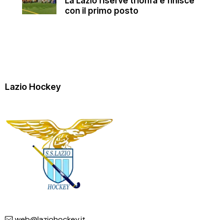
La Lazio riserve trionfa e finisce
con il primo posto
Lazio Hockey
web@laziohockey.it