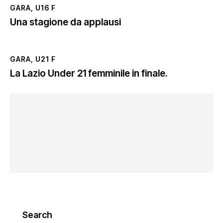
GARA
,
U16 F
Una stagione da applausi
GARA
,
U21 F
La Lazio Under 21 femminile in finale.
Search