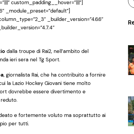
”|||” custom_padding__hover=”|||”]
6″ _module_preset=”default”]
olumn_type=”2_3″ _builder_version=”4.6.6″
Re
uilder_version=”4.7.4″
zio
dalla troupe di Rai2, nell’ambito del
da ieri sera nel Tg Sport.
pa
, giornalista Rai, che ha contribuito a fornire
 cui la Lazio Hockey Giovani tiene molto
port dovrebbe essere divertimento e
creduto.
ideato e fortemente voluto ma soprattutto ai
io per tutti.