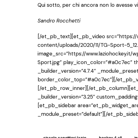
Qui sotto, per chi ancora non lo avesse vis
Sandro Rocchetti
[/et_pb_text][et_pb_video src=”https://
content/uploads/2020/11/TG-Sport-5_12
image_src=”https://www.laziohockey.it
Sport.jpg” play_icon_color=”#a0c7ec” th
_builder_version=”4.7.4″ _module_prese
border_color_top=”#a0c7ec”][/et_pb_v
[/et_pb_row_inner][/et_pb_column][et
_builder_version=”3.25″ custom_padding=
[et_pb_sidebar area=”et_pb_widget_area
_module_preset=”default”][/et_pb_side
circolo canottieri lazio
hockey 4 all
i