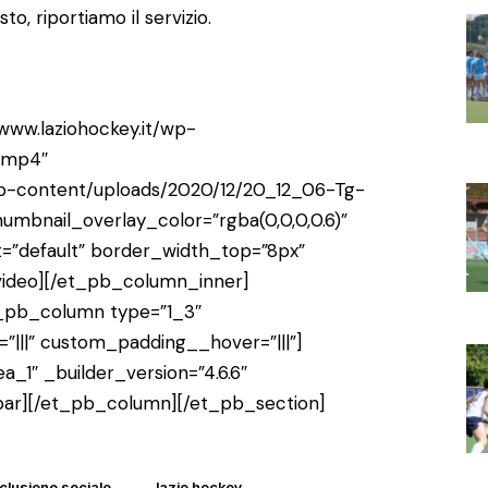
to, riportiamo il servizio.
www.laziohockey.it/wp-
.mp4″
/wp-content/uploads/2020/12/20_12_06-Tg-
umbnail_overlay_color=”rgba(0,0,0,0.6)”
t=”default” border_width_top=”8px”
ideo][/et_pb_column_inner]
_pb_column type=”1_3″
”|||” custom_padding__hover=”|||”]
_1″ _builder_version=”4.6.6″
bar][/et_pb_column][/et_pb_section]
nclusione sociale
lazio hockey