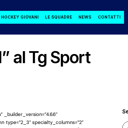
 HOCKEY GIOVANI
LE SQUADRE
NEWS
CONTATTI
” al Tg Sport
S
” _builder_version=”4.6.6″
n type=”2_3″ specialty_columns=”2″