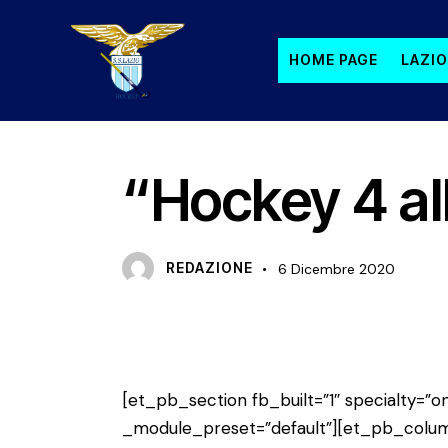
HOME PAGE
LAZIO
HOCKEY 4 ALL
NEWS
PRIMO PIANO
“Hockey 4 all
REDAZIONE
6 Dicembre 2020
[et_pb_section fb_built=”1″ specialty=”on
_module_preset=”default”][et_pb_colum