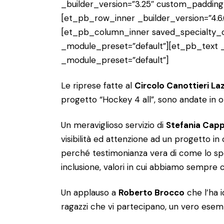
_builder_version=”3.25″ custom_padding=
[et_pb_row_inner _builder_version=”4.6.
[et_pb_column_inner saved_specialty_c
_module_preset=”default”][et_pb_text _b
_module_preset=”default”]
Le riprese fatte al
Circolo Canottieri La
progetto “Hockey 4 all”, sono andate in on
Un meraviglioso servizio di
Stefania Cap
visibilità ed attenzione ad un progetto in
perché testimonianza vera di come lo s
inclusione, valori in cui abbiamo sempre 
Un applauso a
Roberto Brocco
che l’ha 
ragazzi che vi partecipano, un vero esemp