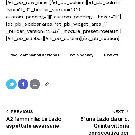
[/et_pb_row_inner][/et_pb_column][et_pb_column
type=”1_3″ _builder_version=”3.25″
custom_padding=”|||” custom_padding__hover=”|||”]
[et_pb_sidebar area=”et_pb_widget_area_1″
_builder_version=”4.6.6″ _module_preset=”default”]
[/et_pb_sidebar][/et_pb_column][/et_pb_section]
finali campionati nazionali
lazio hockey
Play off
PREVIOUS
NEXT
A2 femminile: La Lazio
E’ una Lazio da urlo.
aspetta le avversarie.
Quinta vittoria
consecutiva per