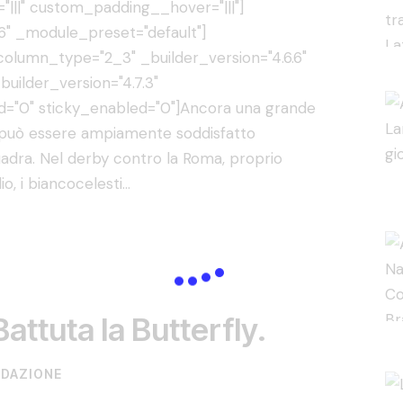
"|||" custom_padding__hover="|||"]
6" _module_preset="default"]
lumn_type="2_3" _builder_version="4.6.6"
uilder_version="4.7.3"
="0" sticky_enabled="0"]Ancora una grande
 può essere ampiamente soddisfatto
uadra. Nel derby contro la Roma, proprio
o, i biancocelesti…
attuta la Butterfly.
EDAZIONE