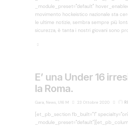
_module_preset="default" hover_enabled
movimento hockeistico nazionale sta cerc
le ultime notizie, sembra sempre più lonta
sicurezza, è tanta i nostri giovani sono pr
E’ una Under 16 irres
la Roma.
Gara
,
News
,
U16 M
23 Ottobre 2020
R
[et_pb_section fb_built="1" specialty="on"
_module_preset="default"][et_pb_colum