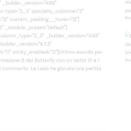
 _builder_version="4.6.6"
n type="2_3" specialty_columns="2"
"|||" custom_padding__hover="|||"]
6" _module_preset="default"]
lumn_type="2_3" _builder_version="4.6.6"
uilder_version="4.7.3"
="0" sticky_enabled="0"]Ottimo esordio per
rmazione B del Butterfly con un netto 15 a 1
si commento. La Lazio ha giocato una partita