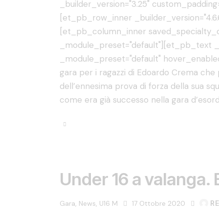
_builder_version="3.25" custom_padding=
[et_pb_row_inner _builder_version="4.6.
[et_pb_column_inner saved_specialty_co
_module_preset="default"][et_pb_text _b
_module_preset="default" hover_enabled
gara per i ragazzi di Edoardo Crema che
dell’ennesima prova di forza della sua sq
come era già successo nella gara d’esordi
Under 16 a valanga. B
Gara
,
News
,
U16 M
17 Ottobre 2020
R