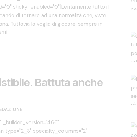
="0" sticky_enabled="0"]Lentamente tutto il
ando di tornare ad una normalità che, viste
na. Tuttavia la voglia di giocare, sempre in
onti…
istibile. Battuta anche
EDAZIONE
 _builder_version="4.6.6"
n type="2_3" specialty_columns="2"