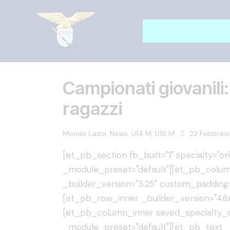
Campionati giovanili
ragazzi
Mondo Lazio
,
News
,
U14 M
,
U16 M
23 Febbraio
[et_pb_section fb_built="1" specialty="on"
_module_preset="default"][et_pb_colum
_builder_version="3.25" custom_padding=
[et_pb_row_inner _builder_version="4.6.
[et_pb_column_inner saved_specialty_co
_module_preset="default"][et_pb_text _b