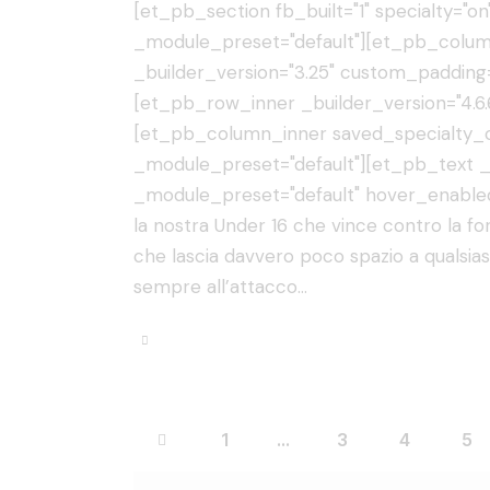
[et_pb_section fb_built="1" specialty="on"
_module_preset="default"][et_pb_colum
_builder_version="3.25" custom_padding=
[et_pb_row_inner _builder_version="4.6.
[et_pb_column_inner saved_specialty_co
_module_preset="default"][et_pb_text _b
_module_preset="default" hover_enabled
la nostra Under 16 che vince contro la fo
che lascia davvero poco spazio a qualsia
sempre all’attacco…
<
1
…
3
4
5