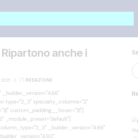
: Ripartono anche i
S
 2021
REDAZIONE
 _builder_version="4.6.6"
Re
n type="2_3" specialty_columns="2"
"|||" custom_padding__hover="|||"]
6" _module_preset="default"]
lumn_type="2_3" _builder_version="4.6.6"
uilder_version="4.9.0"