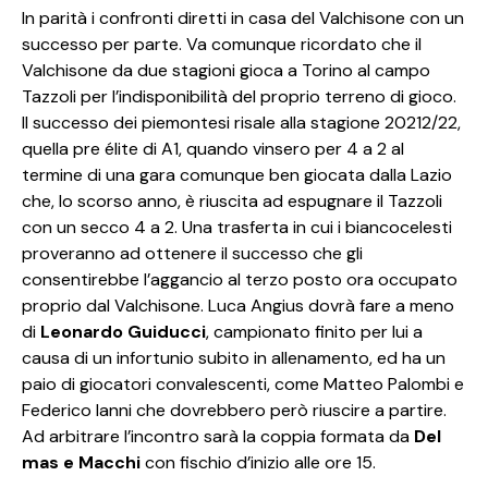
In parità i confronti diretti in casa del Valchisone con un
successo per parte. Va comunque ricordato che il
Valchisone da due stagioni gioca a Torino al campo
Tazzoli per l’indisponibilità del proprio terreno di gioco.
Il successo dei piemontesi risale alla stagione 20212/22,
quella pre élite di A1, quando vinsero per 4 a 2 al
termine di una gara comunque ben giocata dalla Lazio
che, lo scorso anno, è riuscita ad espugnare il Tazzoli
con un secco 4 a 2. Una trasferta in cui i biancocelesti
proveranno ad ottenere il successo che gli
consentirebbe l’aggancio al terzo posto ora occupato
proprio dal Valchisone. Luca Angius dovrà fare a meno
di
Leonardo Guiducci
, campionato finito per lui a
causa di un infortunio subito in allenamento, ed ha un
paio di giocatori convalescenti, come Matteo Palombi e
Federico Ianni che dovrebbero però riuscire a partire.
Ad arbitrare l’incontro sarà la coppia formata da
Del
mas e Macchi
con fischio d’inizio alle ore 15.