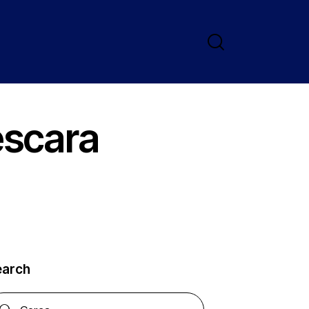
escara
earch