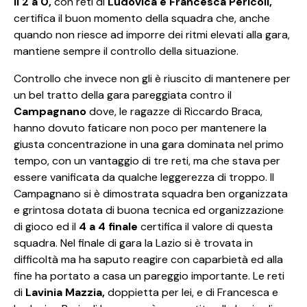
Il 2 a 0,
con reti di
Ludovica e Francesca Pericoli,
certifica il buon momento della squadra che, anche
quando non riesce ad imporre dei ritmi elevati alla gara,
mantiene sempre il controllo della situazione.
Controllo che invece non gli è riuscito di mantenere per
un bel tratto della gara pareggiata contro il
Campagnano
dove, le ragazze di Riccardo Braca,
hanno dovuto faticare non poco per mantenere la
giusta concentrazione in una gara dominata nel primo
tempo, con un vantaggio di tre reti, ma che stava per
essere vanificata da qualche leggerezza di troppo. Il
Campagnano si è dimostrata squadra ben organizzata
e grintosa dotata di buona tecnica ed organizzazione
di gioco ed il
4 a 4 finale
certifica il valore di questa
squadra. Nel finale di gara la Lazio si è trovata in
difficoltà ma ha saputo reagire con caparbietà ed alla
fine ha portato a casa un pareggio importante. Le reti
di
Lavinia Mazzia,
doppietta per lei, e di Francesca e