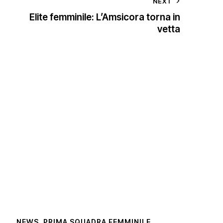
NEXT
Elite femminile: L’Amsicora torna in
vetta
NEWS
,
PRIMA SQUADRA FEMMINILE