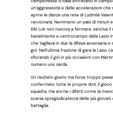
campionesse d’Italia entravano in campo 
un’aggressività e delle accelerazioni che m
aprire le danze una rete di Ludmila Valen
ravvicinata. Nemmeno un paio di minuti e
Kiki Luk non riusciva a fermare, sanciva il
banalmente a centrocampo dalla Lazio i
che tagliava in due la difesa avversaria e se
gol. Nell’ultima frazione di gara la Lazio 
sfiorando il gol in più occasioni con Mart
numero uno sarda.
Un risultato giusto ma forse troppo pesa
confermato tutte le proprie doti, il gioco co
squadra, ma anche i difetti come la manca
scarsa spregiudicatezza delle più giovani
battaglia.