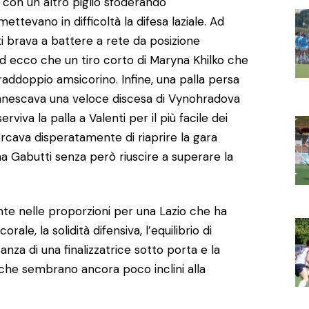
con un altro piglio sfoderando
ettevano in difficoltà la difesa laziale. Ad
ti brava a battere a rete da posizione
d ecco che un tiro corto di Maryna Khilko che
 raddoppio amsicorino. Infine, una palla persa
nnescava una veloce discesa di Vynohradova
rviva la palla a Valenti per il più facile dei
cercava disperatamente di riaprire la gara
ina Gabutti senza però riuscire a superare la
nte nelle proporzioni per una Lazio che ha
rale, la solidità difensiva, l’equilibrio di
nza di una finalizzatrice sotto porta e la
 che sembrano ancora poco inclini alla