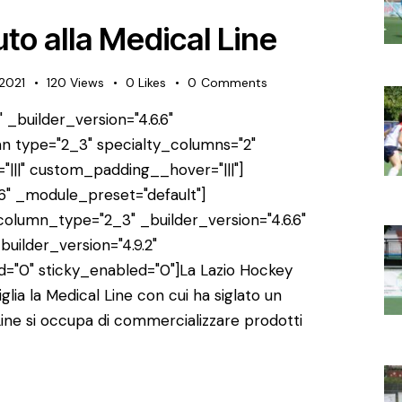
o alla Medical Line
2021
120
Views
0
Likes
0
Comments
 _builder_version="4.6.6"
n type="2_3" specialty_columns="2"
"|||" custom_padding__hover="|||"]
6" _module_preset="default"]
lumn_type="2_3" _builder_version="4.6.6"
uilder_version="4.9.2"
="0" sticky_enabled="0"]La Lazio Hockey
iglia la Medical Line con cui ha siglato un
Line si occupa di commercializzare prodotti