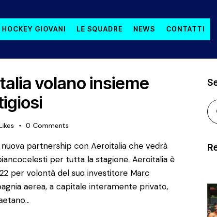
 HOCKEY GIOVANI
LE SQUADRE
NEWS
CONTATTI
talia volano insieme
S
igiosi
Likes
0
Comments
a nuova partnership con Aeroitalia che vedrà
Re
iancocelesti per tutta la stagione. Aeroitalia è
22 per volontà del suo investitore Marc
gnia aerea, a capitale interamente privato,
Gaetano…