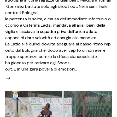
il Bologna in cui le ragazze di Giampiero Medda e Tomas
Gonzalez battute solo agli shoot out. Nella semifinale
contro il Bologna
la partenza in salita, a causa dell'immediato infortunio o
ccorso a Caterina Ladisi, mandava all'aria i piani della
vigilia e lasciava la squadra priva dell'unica atleta
capace di dare velocità ed energia alla manovra.
La Lazio si è quindi dovuta adeguare al basso ritmo imp
osto dal Bologna che, dopo aver capito di non avere
troppe speranze contro la difesa biancoceleste,
ha giocato per arrivare agli Shoot-
out. E in una gara povera di emozioni…