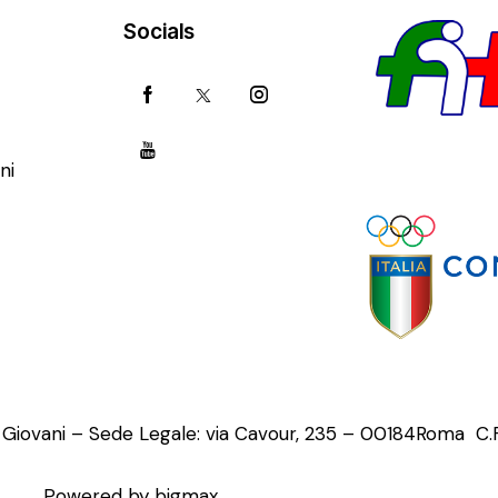
Socials
ni
o Giovani – Sede Legale: via Cavour, 235 – 00184Roma C
Powered by bigmax