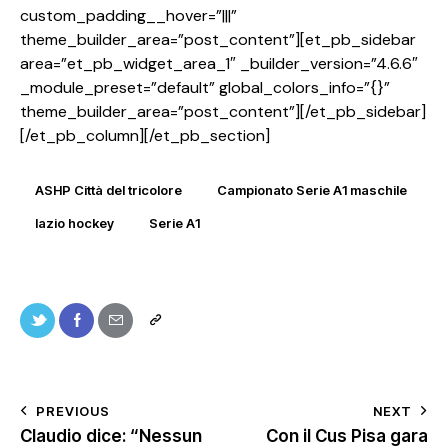
custom_padding__hover=”|||”
theme_builder_area=”post_content”][et_pb_sidebar
area=”et_pb_widget_area_1″ _builder_version=”4.6.6″
_module_preset=”default” global_colors_info=”{}”
theme_builder_area=”post_content”][/et_pb_sidebar]
[/et_pb_column][/et_pb_section]
ASHP Città del tricolore
Campionato Serie A1 maschile
lazio hockey
Serie A1
PREVIOUS
NEXT
Claudio dice: “Nessun
Con il Cus Pisa gara