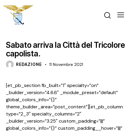
PRIMA SQUADRA MASCHILE
PRIMO PIANO
Sabato arriva la Città del Tricolore
capolista.
REDAZIONE
11 Novembre 2021
[et_pb_section fb_built=”1″ specialty=”on”
_builder_version=”4.6.6″ _module_preset=”default”
global_colors_info=”{}”
theme_builder_area=”post_content”][et_pb_column
type=”2_3″ specialty_columns=”2″
_builder_version=”3.25″ custom_padding=”|||”
global_colors_info=”{}” custom_padding__hover=”|||”