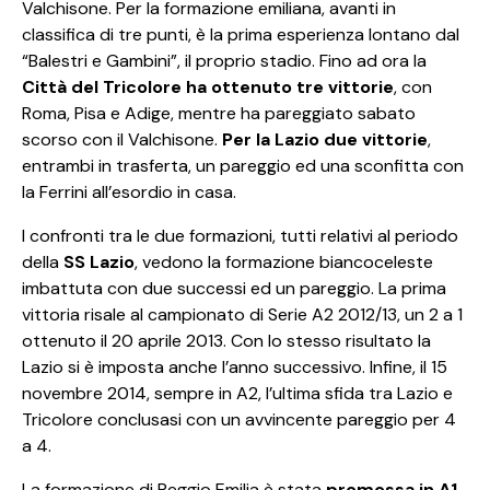
Valchisone. Per la formazione emiliana, avanti in
classifica di tre punti, è la prima esperienza lontano dal
“Balestri e Gambini”, il proprio stadio. Fino ad ora la
Città del Tricolore ha ottenuto tre vittorie
, con
Roma, Pisa e Adige, mentre ha pareggiato sabato
scorso con il Valchisone.
Per la Lazio due vittorie
,
entrambi in trasferta, un pareggio ed una sconfitta con
la Ferrini all’esordio in casa.
I confronti tra le due formazioni, tutti relativi al periodo
della
SS Lazio
, vedono la formazione biancoceleste
imbattuta con due successi ed un pareggio. La prima
vittoria risale al campionato di Serie A2 2012/13, un 2 a 1
ottenuto il 20 aprile 2013. Con lo stesso risultato la
Lazio si è imposta anche l’anno successivo. Infine, il 15
novembre 2014, sempre in A2, l’ultima sfida tra Lazio e
Tricolore conclusasi con un avvincente pareggio per 4
a 4.
La formazione di Reggio Emilia è stata
promossa in A1