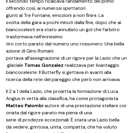
Il secondo tempo ricalcava l’andamento del primo
offrendo così, ai numerosi spettatori
giunti al Tre Fontane, emozioni a non ﬁnire. La
svolta della gara a pochi minuti dalla ﬁne, dopo che ai
biancocelesti era stato annullato un gol che l’arbitro
trasformava nell’ennesimo
tiro corto parato dal numero uno rossonero. Una bella
azione di Gino Romani
portava all’assegnazione di un rigore per la Lazio che un
glaciale
Tomas Gonzalez
realizzava per ilvantaggio
biancoceleste. Il Butterﬂy si gettava in avanti alla
ricerca della rete del pareggio che però non arrivava.
Il 2 a 1 della Lazio, che proietta la formazione di Luca
Angius in vetta alla classiﬁca, ha come protagonista
Matteo Palombi
autore di una prestazione stellare cor
onata dal rigore parato ma piena di una
serie di prodezze eccezionali. È stata una Lazio bella
da vedere, grintosa, unita, compatta, che ha voluto