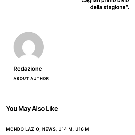
Cagliari primo bivio
della stagione”.
Redazione
ABOUT AUTHOR
You May Also Like
MONDO LAZIO
,
NEWS
,
U14 M
,
U16 M