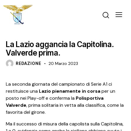
NEWS
SERIE A1 FEMMINILE
La Lazio aggancia la Capitolina.
Valverde prima.
REDAZIONE
20 Marzo 2023
La seconda giornata del campionato di Serie A1 ci
restituisce una
Lazio pienamente in corsa
per un
posto nei Play-off e conferma la
Polisportiva
Valverde
, prima solitaria in vetta alla classifica, come la
favorita del girone.
Ma il successo di misura della capolista sulla Capitolina,
1 a 0, evidenzia come anche le siciliane abbiano avuto i