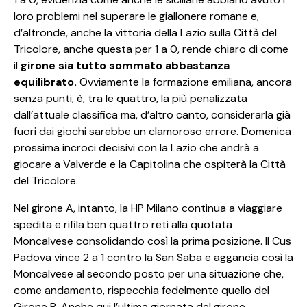
loro problemi nel superare le giallonere romane e,
d’altronde, anche la vittoria della Lazio sulla Città del
Tricolore, anche questa per 1 a 0, rende chiaro di come
il
girone sia tutto sommato abbastanza
equilibrato.
Ovviamente la formazione emiliana, ancora
senza punti, è, tra le quattro, la più penalizzata
dall’attuale classifica ma, d’altro canto, considerarla già
fuori dai giochi sarebbe un clamoroso errore. Domenica
prossima incroci decisivi con la Lazio che andrà a
giocare a Valverde e la Capitolina che ospiterà la Città
del Tricolore.
Nel girone A, intanto, la HP Milano continua a viaggiare
spedita e rifila ben quattro reti alla quotata
Moncalvese consolidando così la prima posizione. Il Cus
Padova vince 2 a 1 contro la San Saba e aggancia così la
Moncalvese al secondo posto per una situazione che,
come andamento, rispecchia fedelmente quello del
Girone B. Anche qui l’ultima giornata del girone