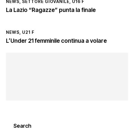
NEWS
,
SETTORE GIOVANILE
,
U16 F
La Lazio “Ragazze” punta la finale
NEWS
,
U21 F
L’Under 21 femminile continua a volare
Search