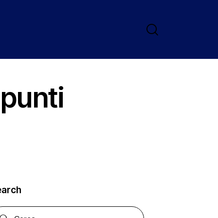
 punti
earch