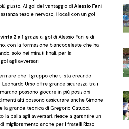
 più giusto. Al gol del vantaggio d
i Alessio Fani
tanza teso e nervoso, i locali con un gol
,
vinta 2 a 1
grazie ai gol di Alessio Fani e di
imo, con la formazione biancoceleste che ha
do, solo nei minuti finali, per la
gol agli avversari.
ermare che il gruppo che si sta creando
Leonardo Urso offre grande sicurezza tra i
marano possono giocare in più posizioni
dimenti alti possono assicurare anche Simone
e la grande tecnica di Gregorio Catucci,
la palla agli avversari, riesce a garantire un
di miglioramento anche per i fratelli Rizzo