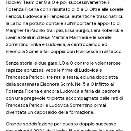
Hockey Team per 8 a 0 e poi, successivamente, il
Potenza Picena con il risultato di 5 a 0. Oltre alle sorelle
Pericoli, Ludovica e Francesca, autentiche trascinatrici,
la Lazio ha potuto contare sull’importante apporto di
Margherita Paolillo tra i pali, Elisa Burgio, Lara Kobelick e
Lavinia Reali in difesa, Martina Manfredi e le sorelle
Sorrentino, Erika e Ludovica, a centrocampo ed
Eleonora Scimè a far coppia con Francesca in attacco.
Senza storia le due gare. L’8 a 0 contro le volenterose
ragazze abruzzesi vede le firme di Ludovica e
Francesca Pericoli, tre reti a testa, ed una doppietta
della scatenata Eleonora Scimè. Nel 5 a 0 inflitto al
Potenza Picena è ancora Ludovica a farla da padrona
con una pregevole tripletta accompagnata dalle reti di
Francesca Pericoli e Ludovica Sorrentino ormai
diventata un caposaldo della formazione.
Grande soddisfazione per questo doppio successo
che chiude il 2024 dell’Under 16 ed avvicina la Lazio alla