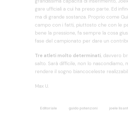
grandissima capacità di inserimento, Joel
gare ufficiali a cui ha preso parte. Ed infi
ma di grande sostanza. Proprio come Guid
campo con i fatti, piuttosto che con le p
bene la pressione, fa sempre la cosa gius
fase del campionato per dare un contribu
Tre atleti molto determinati
, davvero br
salto. Sarà difficile, non lo nascondiamo,
rendere il sogno biancoceleste realizzabil
Max U.
Editoriale
guido potenzoni
joele lisant