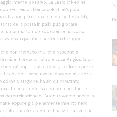
 maggiormente
positivo
.
La Lazio c’è ed ha
dopo aver visto i biancocelesti all’opera
prestazione più decisa e meno sofferta. Ma,
Re
tanza della posta in palio può giocare
gato un primo tempo abbastanza nervoso,
i avversari qualche ripartenza di troppo.
i che non tremano mai, che riescono a
à unica. Tra questi, oltre a
Luca Angius
, la cui
 ben più importanti e difficili, vogliamo porre
lla Lazio che si sono rivelati davvero all’altezza
to ad inizio stagione, ha sin qui mostrato
rminato ed attento, sa sempre cosa fare e
ssa determinazione di Guido troviamo anche in
timane eppure già pienamente inserito nella
, molto mobile, dotato di buona tecnica e di