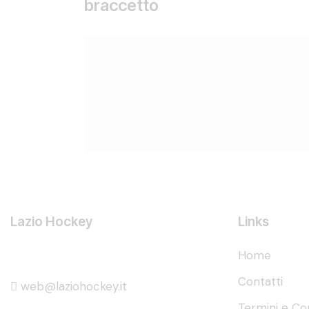
braccetto
Lazio Hockey
Links
Home
Contatti
web@laziohockey.it
Termini e Con