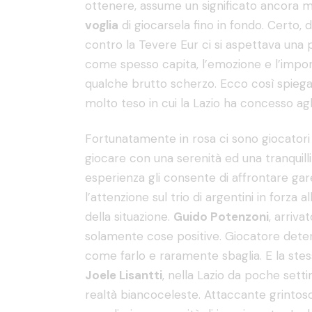
ottenere, assume un significato ancora
voglia
di giocarsela fino in fondo. Certo, 
contro la Tevere Eur ci si aspettava una 
come spesso capita, l’emozione e l’impor
qualche brutto scherzo. Ecco così spie
molto teso in cui la Lazio ha concesso agl
Fortunatamente in rosa ci sono giocator
giocare con una serenità ed una tranquillit
esperienza gli consente di affrontare gare
l’attenzione sul trio di argentini in forza a
della situazione.
Guido Potenzoni
, arriva
solamente cose positive. Giocatore dete
come farlo e raramente sbaglia. E la ste
Joele Lisantti
, nella Lazio da poche set
realtà biancoceleste. Attaccante grintoso