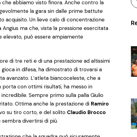
la che abbiamo visto finora. Anche contro la
gevolmente la gara sin dalle prime battute
ato acquisito. Un lieve calo di concentrazione
Re
 Angius ma che, vista la pressione esercitata
gie elevato, può essere ampiamente
tore di tre reti e di una prestazione ad altissimi
r gioca in difesa, ha dimostrato di trovarsi a
ta avanzato. L’atleta biancoceleste, che a
orta con ottimi risultati, ha messo in
ncredibile. Sempre primo sulla palla Giulio
itato. Ottima anche la prestazione di
Ramiro
o su tiro corto, e del solito
Claudio Brocco
 sembra divertirsi di più.
trazione che la squadra può sicuramente