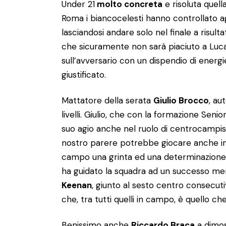
Under 21
molto concreta
e risoluta quel
Roma i biancocelesti hanno controllato a
lasciandosi andare solo nel finale a risult
che sicuramente non sarà piaciuto a Luca
sull’avversario con un dispendio di ener
giustificato.
Mattatore della serata
Giulio Brocco
, au
livelli. Giulio, che con la formazione Senio
suo agio anche nel ruolo di centrocampis
nostro parere potrebbe giocare anche in p
campo una grinta ed una determinazione i
ha guidato la squadra ad un successo mer
Keenan
, giunto al sesto centro consecutiv
che, tra tutti quelli in campo, è quello che
Benissimo anche
Riccardo Braca
a dimos