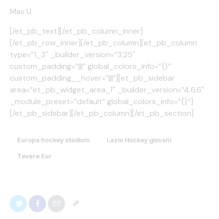
Max U.
[/et_pb_text][/et_pb_column_inner]
[/et_pb_row_inner][/et_pb_column][et_pb_column
type=”1_3″ _builder_version=”3.25″
custom_padding=”|||” global_colors_info=”{}”
custom_padding__hover=”|||”][et_pb_sidebar
area=”et_pb_widget_area_1″ _builder_version=”4.6.6″
_module_preset=”default” global_colors_info=”{}”]
[/et_pb_sidebar][/et_pb_column][/et_pb_section]
Europa hockey stadium
Lazio Hockey giovani
Tevere Eur