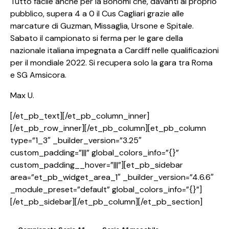
Tutto facile anche per la Bonomi che, davanti al proprio
pubblico, supera 4 a 0 il Cus Cagliari grazie alle
marcature di Guzman, Missaglia, Ursone e Spitale.
Sabato il campionato si ferma per le gare della
nazionale italiana impegnata a Cardiff nelle qualificazioni
per il mondiale 2022. Si recupera solo la gara tra Roma
e SG Amsicora.
Max U.
[/et_pb_text][/et_pb_column_inner]
[/et_pb_row_inner][/et_pb_column][et_pb_column
type=”1_3″ _builder_version=”3.25″
custom_padding=”|||” global_colors_info=”{}”
custom_padding__hover=”|||”][et_pb_sidebar
area=”et_pb_widget_area_1″ _builder_version=”4.6.6″
_module_preset=”default” global_colors_info=”{}”]
[/et_pb_sidebar][/et_pb_column][/et_pb_section]