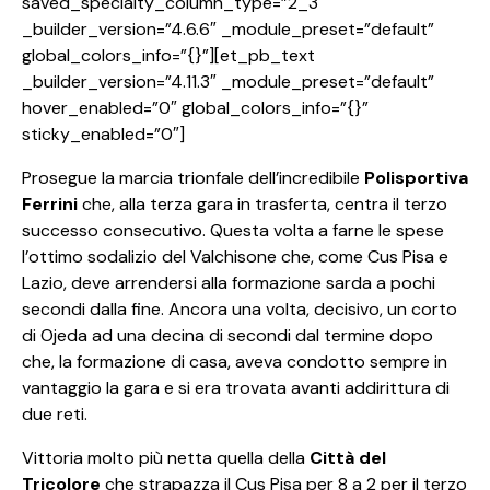
saved_specialty_column_type=”2_3″
_builder_version=”4.6.6″ _module_preset=”default”
global_colors_info=”{}”][et_pb_text
_builder_version=”4.11.3″ _module_preset=”default”
hover_enabled=”0″ global_colors_info=”{}”
sticky_enabled=”0″]
Prosegue la marcia trionfale dell’incredibile
Polisportiva
Ferrini
che, alla terza gara in trasferta, centra il terzo
successo consecutivo. Questa volta a farne le spese
l’ottimo sodalizio del Valchisone che, come Cus Pisa e
Lazio, deve arrendersi alla formazione sarda a pochi
secondi dalla fine. Ancora una volta, decisivo, un corto
di Ojeda ad una decina di secondi dal termine dopo
che, la formazione di casa, aveva condotto sempre in
vantaggio la gara e si era trovata avanti addirittura di
due reti.
Vittoria molto più netta quella della
Città del
Tricolore
che strapazza il Cus Pisa per 8 a 2 per il terzo