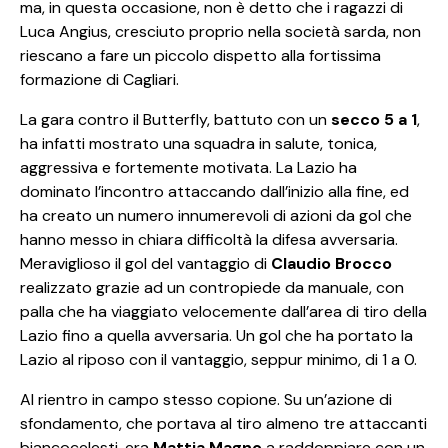
ma, in questa occasione, non è detto che i ragazzi di
Luca Angius, cresciuto proprio nella società sarda, non
riescano a fare un piccolo dispetto alla fortissima
formazione di Cagliari.
La gara contro il Butterfly, battuto con un
secco 5 a 1
,
ha infatti mostrato una squadra in salute, tonica,
aggressiva e fortemente motivata. La Lazio ha
dominato l’incontro attaccando dall’inizio alla fine, ed
ha creato un numero innumerevoli di azioni da gol che
hanno messo in chiara difficoltà la difesa avversaria.
Meraviglioso il gol del vantaggio di
Claudio Brocco
realizzato grazie ad un contropiede da manuale, con
palla che ha viaggiato velocemente dall’area di tiro della
Lazio fino a quella avversaria. Un gol che ha portato la
Lazio al riposo con il vantaggio, seppur minimo, di 1 a 0.
Al rientro in campo stesso copione. Su un’azione di
sfondamento, che portava al tiro almeno tre attaccanti
biancocelesti, era
Mattia Magno
a raddoppiare con un