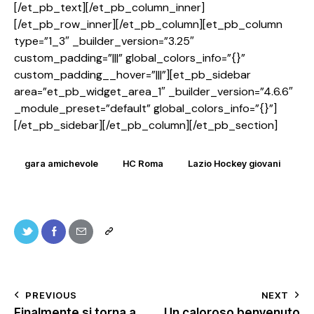
[/et_pb_text][/et_pb_column_inner]
[/et_pb_row_inner][/et_pb_column][et_pb_column
type=”1_3″ _builder_version=”3.25″
custom_padding=”|||” global_colors_info=”{}”
custom_padding__hover=”|||”][et_pb_sidebar
area=”et_pb_widget_area_1″ _builder_version=”4.6.6″
_module_preset=”default” global_colors_info=”{}”]
[/et_pb_sidebar][/et_pb_column][/et_pb_section]
gara amichevole
HC Roma
Lazio Hockey giovani
PREVIOUS
NEXT
Finalmente si torna a
Un caloroso benvenuto