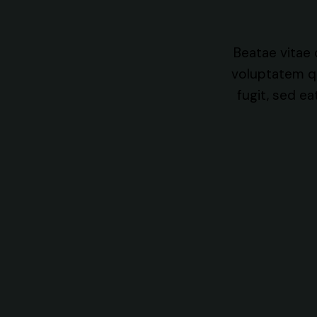
 voluptatem quia voluptas sit
Beatae vitae
 aut fugit, sed eatae vitae dicta
voluptatem qu
atem quia voluptas. Beatae vitae
fugit, sed e
ta sunt explicabo.
Andrew Morris
Mumbai