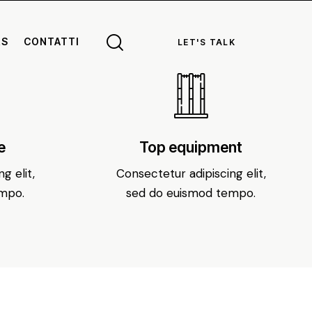
RS
CONTATTI
LET'S TALK
e
Top equipment
g elit,
Consectetur adipiscing elit,
mpo.
sed do euismod tempo.