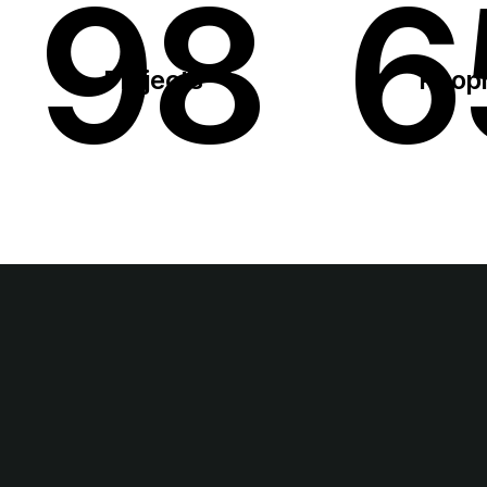
98
6
Projects
Peop