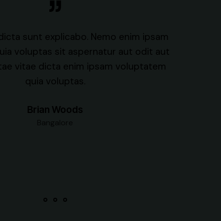
 dicta sunt explicabo. Nemo enim ipsam
Sed ea
ia voluptas sit aspernatur aut odit aut
volupt
atae vitae dicta enim ipsam voluptatem
enim ip
quia voluptas.
Brian Woods
Bangalore