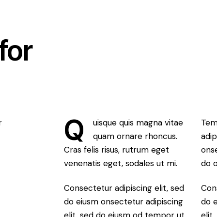
for
Q
r
uisque quis magna vitae
Tem
quam ornare rhoncus.
adip
Cras felis risus, rutrum eget
onse
venenatis eget, sodales ut mi.
do 
Consectetur adipiscing elit, sed
Cons
do eiusm onsectetur adipiscing
do e
elit, sed do eiusm od tempor ut
elit