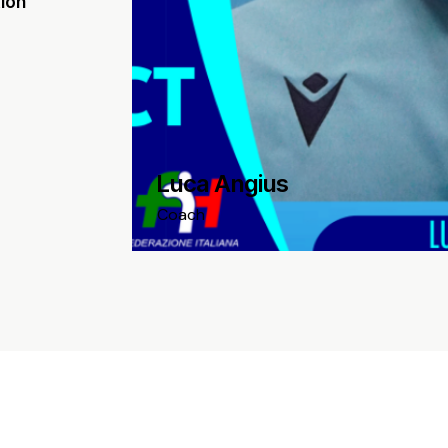
ion
Luca Angius
Coach