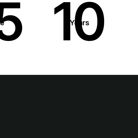
5
10
le
Years