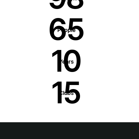
65
People
10
Years
15
Clubs