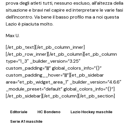
prova degli atleti tutti, nessuno escluso, all’altezza della
situazione e bravi nel capire ed interpretare le varie fasi
dell’incontro. Va bene il basso profilo ma a noi questa
Lazio è piaciuta molto.
Max U.
[/et_pb_text][/et_pb_column_inner]
[/et_pb_row_inner][/et_pb_column][et_pb_column
type=”1_3″ _builder_version=”3.25″
custom_padding=”|||” global_colors_info=”{}”
custom_padding__hover=”|||”][et_pb_sidebar
area=”et_pb_widget_area_1″ _builder_version=”4.6.6″
_module_preset=”default” global_colors_info=”{}”]
[/et_pb_sidebar][/et_pb_column][/et_pb_section]
Editoriale
HC Bondeno
Lazio Hockey maschile
Serie A1 maschile