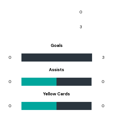
0
3
Goals
0
3
Assists
0
0
Yellow Cards
0
0