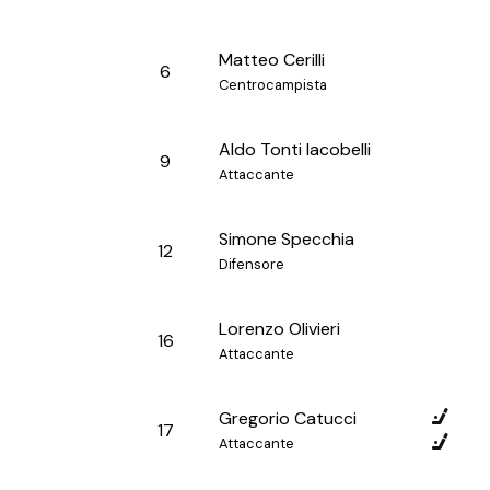
Matteo Cerilli
6
Centrocampista
Aldo Tonti Iacobelli
9
Attaccante
Simone Specchia
12
Difensore
Lorenzo Olivieri
16
Attaccante
Gregorio Catucci
17
Attaccante