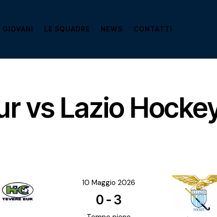
 GIOVANI
LE SQUADRE
NEWS
CONTATTI
ur vs Lazio Hocke
10 Maggio 2026
0
-
3