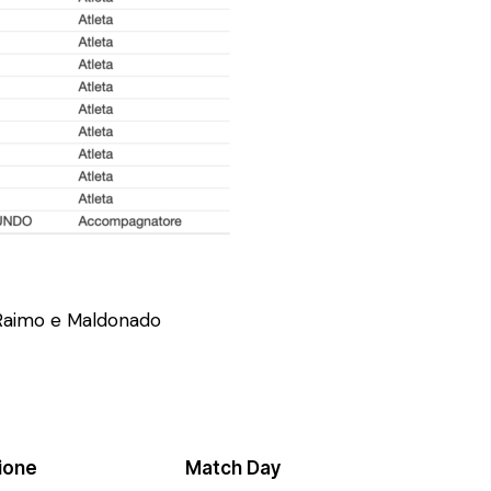
i Raimo e Maldonado
ione
Match Day