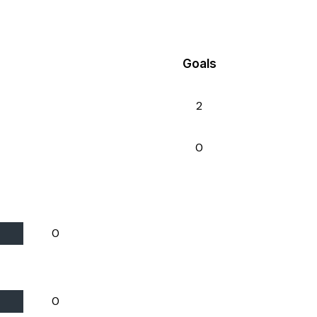
Goals
2
0
0
0