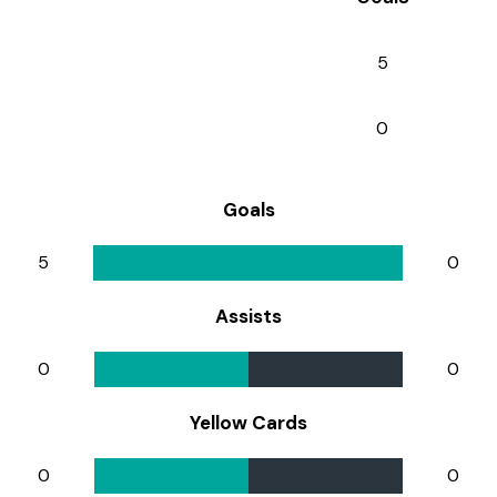
5
0
Goals
5
0
Assists
0
0
Yellow Cards
0
0