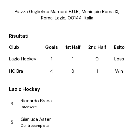
Piazza Guglielmo Marconi, E.U.R., Municipio Roma IX,
Roma, Lazio, 00144, Italia
Risultati
Club
Goals
1st Half
2nd Half
Esito
Lazio Hockey
1
1
0
Loss
HC Bra
4
3
1
Win
Lazio Hockey
Riccardo Braca
3
Difensore
Gianluca Aster
5
Centrocampista