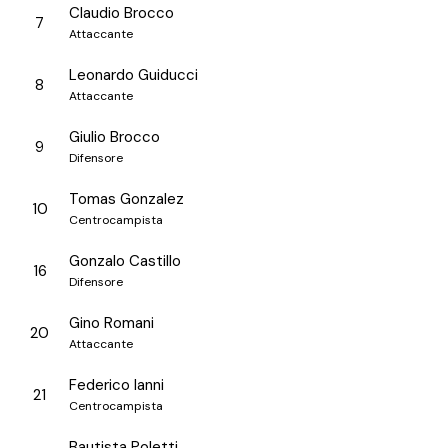
Claudio Brocco
7
Attaccante
Leonardo Guiducci
8
Attaccante
Giulio Brocco
9
Difensore
Tomas Gonzalez
10
Centrocampista
Gonzalo Castillo
16
Difensore
Gino Romani
20
Attaccante
Federico Ianni
21
Centrocampista
Bautista Poletti