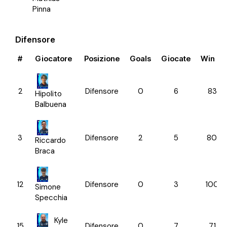
Pinna
Difensore
#
Giocatore
Posizione
Goals
Giocate
Win Ra
2
Difensore
0
6
83.3
Hipolito
Balbuena
3
Difensore
2
5
80.0
Riccardo
Braca
12
Difensore
0
3
100.0
Simone
Specchia
Kyle
15
Difensore
0
7
71.43