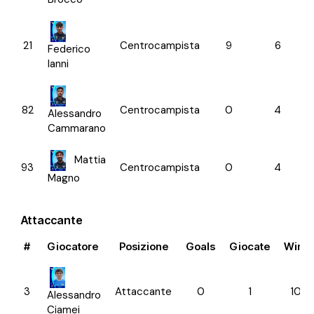
21
Centrocampista
9
6
Federico
Ianni
82
Centrocampista
0
4
Alessandro
Cammarano
Mattia
93
Centrocampista
0
4
Magno
Attaccante
#
Giocatore
Posizione
Goals
Giocate
Win R
3
Attaccante
0
1
100.
Alessandro
Ciamei