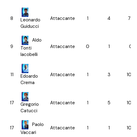
8
Attaccante
1
4
75.
Leonardo
Guiducci
Aldo
9
Attaccante
0
1
0.0
Tonti
Iacobelli
11
Attaccante
1
3
100.
Edoardo
Crema
17
Attaccante
1
5
100.
Gregorio
Catucci
Paolo
17
Attaccante
1
1
100.
Vaccari