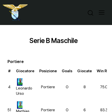
Serie B Maschile
Portiere
#
Giocatore
Posizione
Goals
Giocate
Win Rati
4
Portiere
0
8
75.00
Leonardo
Urso
51
Portiere
0
6
83.33
Mathias