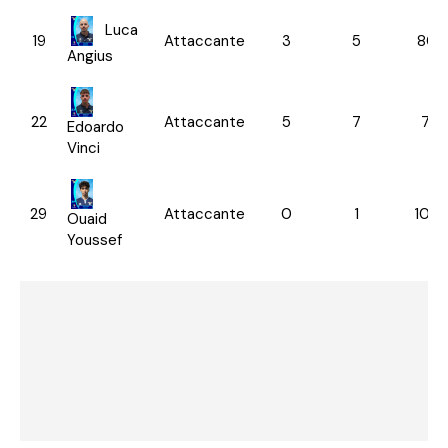
Luca
19
Attaccante
3
5
80.
Angius
22
Attaccante
5
7
71.
Edoardo
Vinci
29
Attaccante
0
1
100.
Ouaid
Youssef