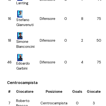
Lanting
16
Difensore
0
8
75.0
Stefano
Gianvenuti
18
Difensore
0
2
50.0
Simone
Bianconcini
46
Difensore
0
4
75.0
Edoardo
Garbini
Centrocampista
#
Giocatore
Posizione
Goals
Giocate
Roberto
7
Centrocampista
0
3
Brocco